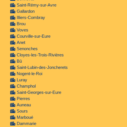
Saint-Rémy-sur-Avre
Gallardon
Illiers-Combray
Brou
Voves
Courville-sur-Eure
Anet
Senonches
Cloyes-les-Trois-Rivières
Bû
Saint-Lubin-des-Joncherets
Nogent-le-Roi
Luray
Champhol
Saint-Georges-sur-Eure
Pierres
Auneau
Sours
Marboué
Dammarie